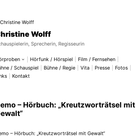
hristine Wolff
hauspielerin, Sprecherin, Regisseurin
örproben
Hörfunk / Hörspiel
Film / Fernsehen
Untermenü
ausklappen
oice Over – ZDF Doku 2020
hne / Schauspiel
Bühne / Regie
Vita
Presse
Fotos
nks
Kontakt
emo-Hörspiel: „C. Wolff + H. Krauss: „Ein Ehepaar erzählt 
emo – Hörbuch: „Kreutzworträtsel mit Gewalt“
emo-Trickfilm-Synchron. „Mr. Blik“
emo – Hörbuch: „Kreutzworträtsel mit
emo: Real-Synchron: „Swimming Pool“
ewalt“
emo – Hörbuch: „Kreutzworträtsel mit Gewalt“